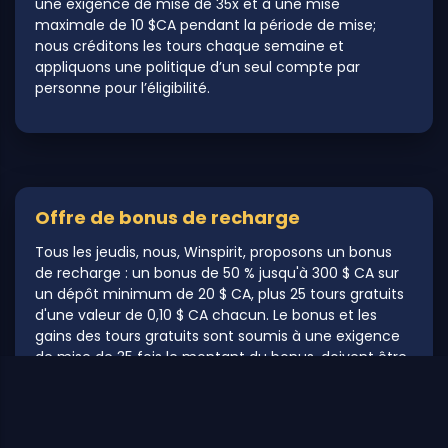
une exigence de mise de 35x et à une mise
maximale de 10 $CA pendant la période de mise;
nous créditons les tours chaque semaine et
appliquons une politique d’un seul compte par
personne pour l’éligibilité.
Offre de bonus de recharge
Tous les jeudis, nous, Winspirit, proposons un bonus
de recharge : un bonus de 50 % jusqu'à 300 $ CA sur
un dépôt minimum de 20 $ CA, plus 25 tours gratuits
d'une valeur de 0,10 $ CA chacun. Le bonus et les
gains des tours gratuits sont soumis à une exigence
de mise de 35 fois le montant du bonus, doivent être
débloqués dans les 7 jours. Les machines à sous
contribuent à 100 %, tandis que les jeux de table et les
jeux en direct sont exclus, et la mise maximale
pendant le jeu est de 5 $ CA.