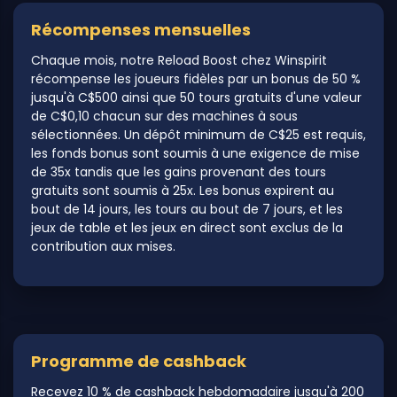
Récompenses mensuelles
Chaque mois, notre Reload Boost chez Winspirit
récompense les joueurs fidèles par un bonus de 50 %
jusqu'à C$500 ainsi que 50 tours gratuits d'une valeur
de C$0,10 chacun sur des machines à sous
sélectionnées. Un dépôt minimum de C$25 est requis,
les fonds bonus sont soumis à une exigence de mise
de 35x tandis que les gains provenant des tours
gratuits sont soumis à 25x. Les bonus expirent au
bout de 14 jours, les tours au bout de 7 jours, et les
jeux de table et les jeux en direct sont exclus de la
contribution aux mises.
Programme de cashback
Recevez 10 % de cashback hebdomadaire jusqu'à 200