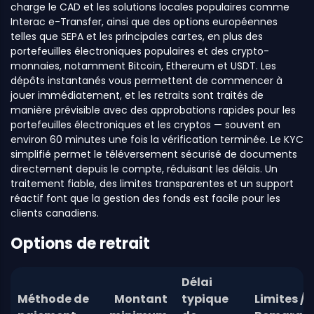
charge le CAD et les solutions locales populaires comme
Interac e-Transfer, ainsi que des options européennes
telles que SEPA et les principales cartes, en plus des
portefeuilles électroniques populaires et des crypto-
monnaies, notamment Bitcoin, Ethereum et USDT. Les
dépôts instantanés vous permettent de commencer à
jouer immédiatement, et les retraits sont traités de
manière prévisible avec des approbations rapides pour les
portefeuilles électroniques et les cryptos — souvent en
environ 60 minutes une fois la vérification terminée. Le KYC
simplifié permet le téléversement sécurisé de documents
directement depuis le compte, réduisant les délais. Un
traitement fiable, des limites transparentes et un support
réactif font que la gestion des fonds est facile pour les
clients canadiens.
Options de retrait
Délai
Méthode de
Montant
typique
Limites /