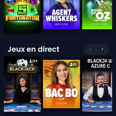
Jeux en direct
‹
›
156
50
82