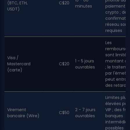
(BTC, ETH,
C$20
minutes
paiements 
USDT)
crypto ; des
confirmatio
réseau sont
requises
Les
rembourse
sont limités
Visa /
1 - 5 jours
montant dé
Mastercard
C$20
ouvrables
; le traitem
(carte)
par l'émett
peut entraî
des retards
Limites plus
élevées pour
Virement
2 - 7 jours
VIP ; des fra
C$50
bancaire (Wire)
ouvrables
banques
intermédiai
possibles