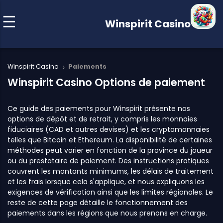
Winspirit Casino
›
Winspirit Casino
Paiements
Winspirit Casino Options de paiement
Ce guide des paiements pour Winspirit présente nos
options de dépôt et de retrait, y compris les monnaies
fiduciaires (CAD et autres devises) et les cryptomonnaies
telles que Bitcoin et Ethereum. La disponibilité de certaines
méthodes peut varier en fonction de la province du joueur
ou du prestataire de paiement. Des instructions pratiques
couvrent les montants minimums, les délais de traitement
et les frais lorsque cela s'applique, et nous expliquons les
exigences de vérification ainsi que les limites régionales. Le
reste de cette page détaille le fonctionnement des
paiements dans les régions que nous prenons en charge.