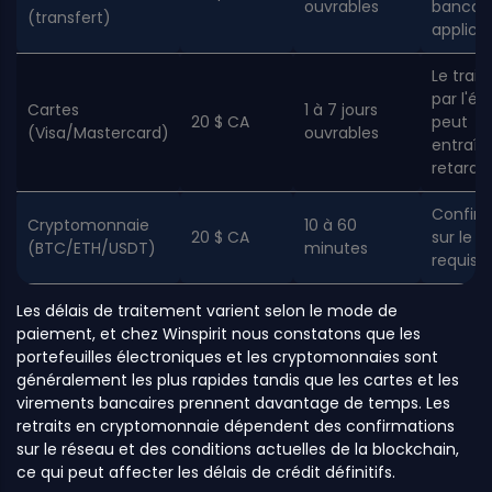
ouvrables
bancair
(transfert)
applica
Le trai
par l'é
Cartes
1 à 7 jours
20 $ CA
peut
(Visa/Mastercard)
ouvrables
entraîn
retards
Confirm
Cryptomonnaie
10 à 60
20 $ CA
sur le r
(BTC/ETH/USDT)
minutes
requise
Les délais de traitement varient selon le mode de
paiement, et chez Winspirit nous constatons que les
portefeuilles électroniques et les cryptomonnaies sont
généralement les plus rapides tandis que les cartes et les
virements bancaires prennent davantage de temps. Les
retraits en cryptomonnaie dépendent des confirmations
sur le réseau et des conditions actuelles de la blockchain,
ce qui peut affecter les délais de crédit définitifs.