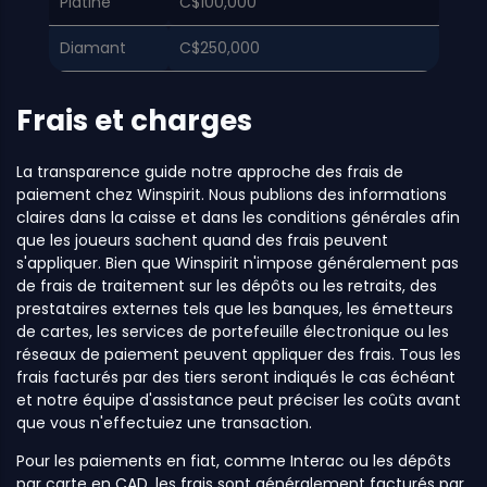
Platine
C$100,000
Diamant
C$250,000
Frais et charges
La transparence guide notre approche des frais de
paiement chez Winspirit. Nous publions des informations
claires dans la caisse et dans les conditions générales afin
que les joueurs sachent quand des frais peuvent
s'appliquer. Bien que Winspirit n'impose généralement pas
de frais de traitement sur les dépôts ou les retraits, des
prestataires externes tels que les banques, les émetteurs
de cartes, les services de portefeuille électronique ou les
réseaux de paiement peuvent appliquer des frais. Tous les
frais facturés par des tiers seront indiqués le cas échéant
et notre équipe d'assistance peut préciser les coûts avant
que vous n'effectuiez une transaction.
Pour les paiements en fiat, comme Interac ou les dépôts
par carte en CAD, les frais sont généralement facturés par