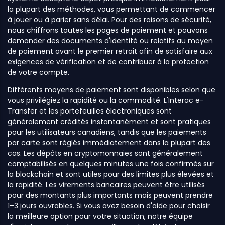
la plupart des méthodes, vous permettant de commencer
à jouer ou à parier sans délai. Pour des raisons de sécurité,
nous chiffrons toutes les pages de paiement et pouvons
demander des documents d'identité ou relatifs au moyen
de paiement avant le premier retrait afin de satisfaire aux
exigences de vérification et de contribuer à la protection
de votre compte.
Différents moyens de paiement sont disponibles selon que
vous privilégiez la rapidité ou la commodité. L'Interac e-
Transfer et les portefeuilles électroniques sont
généralement crédités instantanément et sont pratiques
pour les utilisateurs canadiens, tandis que les paiements
par carte sont réglés immédiatement dans la plupart des
cas. Les dépôts en cryptomonnaies sont généralement
comptabilisés en quelques minutes une fois confirmés sur
la blockchain et sont utiles pour des limites plus élevées et
la rapidité. Les virements bancaires peuvent être utilisés
pour des montants plus importants mais peuvent prendre
1–3 jours ouvrables. Si vous avez besoin d'aide pour choisir
la meilleure option pour votre situation, notre équipe