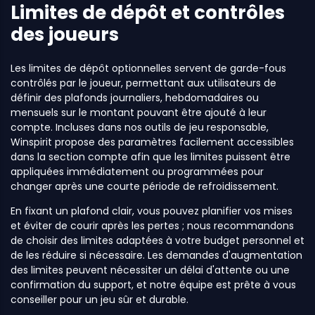
Limites de dépôt et contrôles
des joueurs
Les limites de dépôt optionnelles servent de garde-fous
contrôlés par le joueur, permettant aux utilisateurs de
définir des plafonds journaliers, hebdomadaires ou
mensuels sur le montant pouvant être ajouté à leur
compte. Incluses dans nos outils de jeu responsable,
Winspirit propose des paramètres facilement accessibles
dans la section compte afin que les limites puissent être
appliquées immédiatement ou programmées pour
changer après une courte période de refroidissement.
En fixant un plafond clair, vous pouvez planifier vos mises
et éviter de courir après les pertes ; nous recommandons
de choisir des limites adaptées à votre budget personnel et
de les réduire si nécessaire. Les demandes d'augmentation
des limites peuvent nécessiter un délai d'attente ou une
confirmation du support, et notre équipe est prête à vous
conseiller pour un jeu sûr et durable.