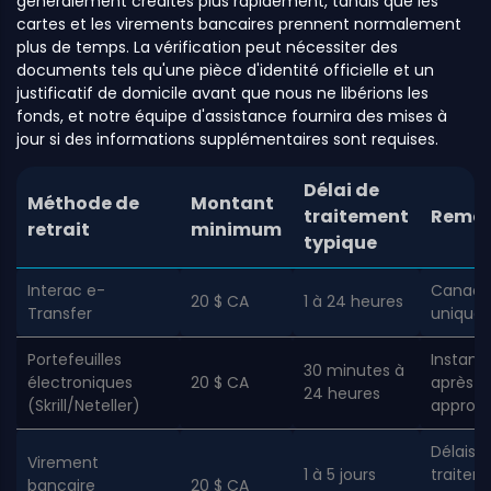
généralement crédités plus rapidement, tandis que les
cartes et les virements bancaires prennent normalement
plus de temps. La vérification peut nécessiter des
documents tels qu'une pièce d'identité officielle et un
justificatif de domicile avant que nous ne libérions les
fonds, et notre équipe d'assistance fournira des mises à
jour si des informations supplémentaires sont requises.
Délai de
Méthode de
Montant
traitement
Remar
retrait
minimum
typique
Interac e-
Canad
20 $ CA
1 à 24 heures
Transfer
unique
Portefeuilles
Instant
30 minutes à
électroniques
20 $ CA
après
24 heures
(Skrill/Neteller)
approba
Délais 
Virement
1 à 5 jours
traitem
bancaire
20 $ CA